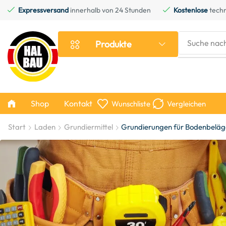
Expressversand
innerhalb von 24 Stunden
Kostenlose
techn
Suche nac
Produkte
Shop
Kontakt
Wunschliste
Vergleichen
Start
Laden
Grundiermittel
Grundierungen für Bodenbeläg