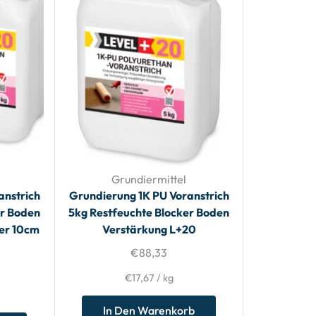
Grundiermittel
anstrich
Grundierung 1K PU Voranstrich
er Boden
5kg Restfeuchte Blocker Boden
ler 10cm
Verstärkung L+20
€
88,33
€
17,67
/
kg
In Den Warenkorb