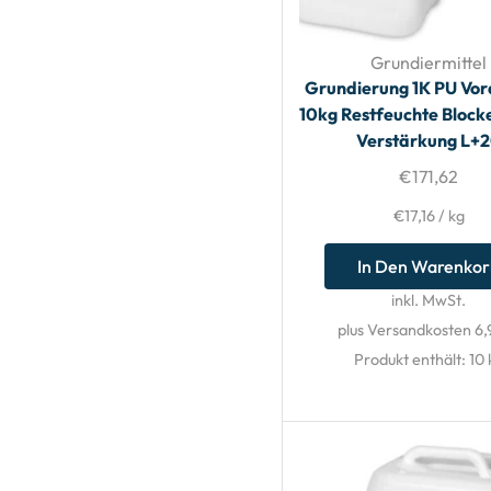
Grundiermittel
Grundierung 1K PU Vor
10kg Restfeuchte Block
Verstärkung L+
€
171,62
€
17,16
/
kg
In Den Warenko
inkl. MwSt.
plus Versandkosten 6,
Produkt enthält: 10