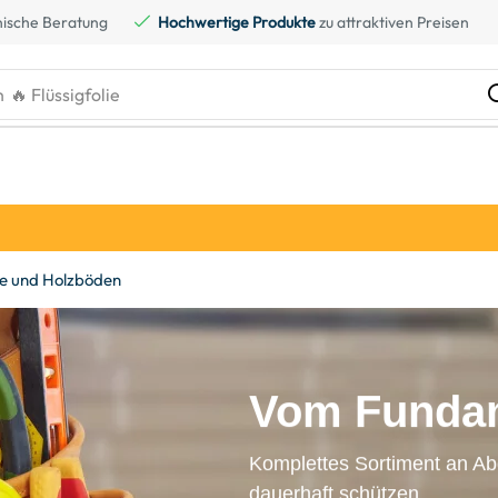
ische Beratung
Hochwertige Produkte
zu attraktiven Preisen
h
🔥 Flüssigfolie
e und Holzböden
Vom Fundam
Komplettes Sortiment an Ab
dauerhaft schützen.