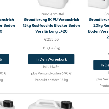
Grundiermittel
Gr
anstrich
Grundierung 1K PU Voranstrich
Grundierun
er Boden
15kg Restfeuchte Blocker Boden
20kg Res
20
Verstärkung L+20
Boden Verst
2
€
255,53
€
17,04
/
kg
rb
In Den Warenkorb
In D
inkl. MwSt.
90 €
plus Versandkosten 6,90 €
plus Ve
kg
Produkt enthält: 15
kg
Produ