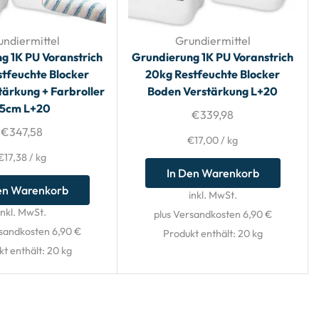
undiermittel
Grundiermittel
g 1K PU Voranstrich
Grundierung 1K PU Voranstrich
tfeuchte Blocker
20kg Restfeuchte Blocker
ärkung + Farbroller
Boden Verstärkung L+20
5cm L+20
€
339,98
€
347,58
€
17,00
/
kg
€
17,38
/
kg
In Den Warenkorb
en Warenkorb
inkl. MwSt.
inkl. MwSt.
plus Versandkosten 6,90 €
rsandkosten 6,90 €
Produkt enthält: 20
kg
kt enthält: 20
kg