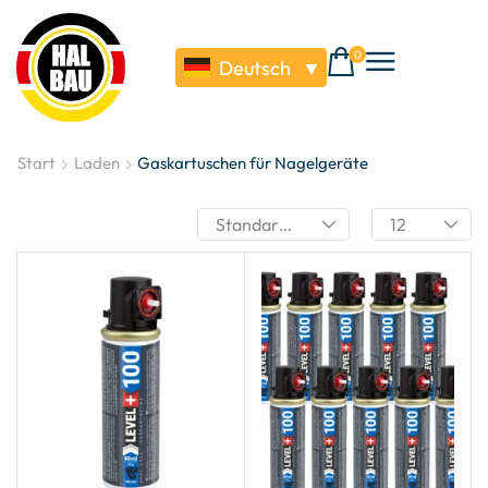
0
Deutsch
▼
Start
Laden
Gaskartuschen für Nagelgeräte