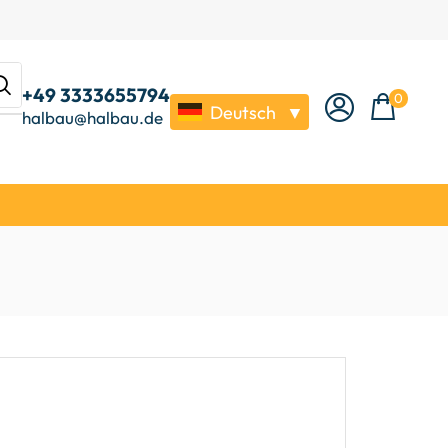
+49 3333655794
0
Deutsch
▼
halbau@halbau.de