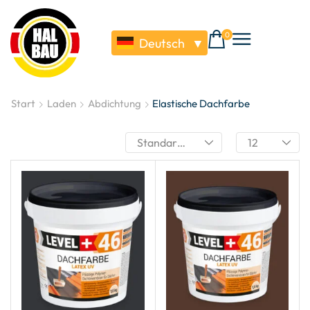
0
Deutsch
▼
Start
Laden
Abdichtung
Elastische Dachfarbe