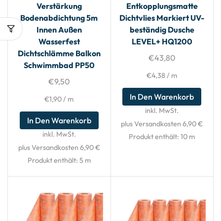
Verstärkung
Entkopplungsmatte
Bodenabdichtung 5m
Dichtvlies Markiert UV-
Innen Außen
beständig Dusche
Wasserfest
LEVEL+ HQ1200
Dichtschlämme Balkon
€
43,80
Schwimmbad PP50
€
4,38
/
m
€
9,50
In Den Warenkorb
€
1,90
/
m
inkl. MwSt.
In Den Warenkorb
plus Versandkosten 6,90 €
inkl. MwSt.
Produkt enthält: 10
m
plus Versandkosten 6,90 €
Produkt enthält: 5
m