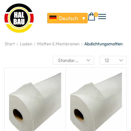
0
Deutsch
▼
Start
Laden
Matten & Membranen
Abdichtungsmatten