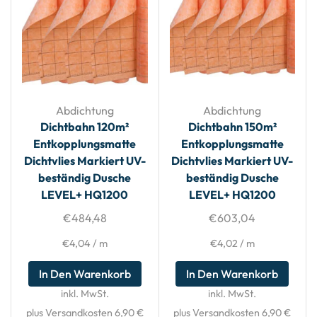
Abdichtung
Abdichtung
Dichtbahn 120m²
Dichtbahn 150m²
Entkopplungsmatte
Entkopplungsmatte
Dichtvlies Markiert UV-
Dichtvlies Markiert UV-
beständig Dusche
beständig Dusche
LEVEL+ HQ1200
LEVEL+ HQ1200
€
484,48
€
603,04
€
4,04
/
m
€
4,02
/
m
In Den Warenkorb
In Den Warenkorb
inkl. MwSt.
inkl. MwSt.
plus Versandkosten 6,90 €
plus Versandkosten 6,90 €