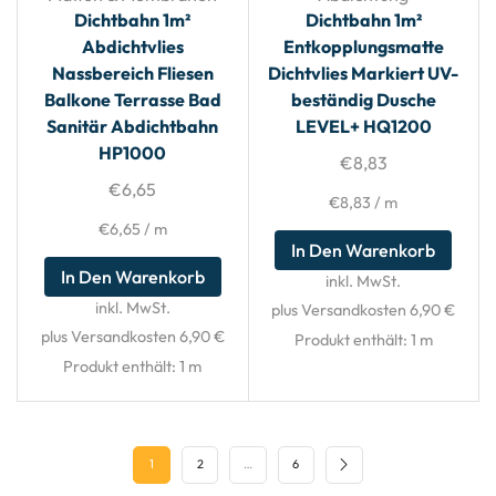
Dichtbahn 1m²
Dichtbahn 1m²
Abdichtvlies
Entkopplungsmatte
Nassbereich Fliesen
Dichtvlies Markiert UV-
Balkone Terrasse Bad
beständig Dusche
Sanitär Abdichtbahn
LEVEL+ HQ1200
HP1000
€
8,83
€
6,65
€
8,83
/
m
€
6,65
/
m
In Den Warenkorb
In Den Warenkorb
inkl. MwSt.
inkl. MwSt.
plus Versandkosten 6,90 €
plus Versandkosten 6,90 €
Produkt enthält: 1
m
Produkt enthält: 1
m
1
2
…
6