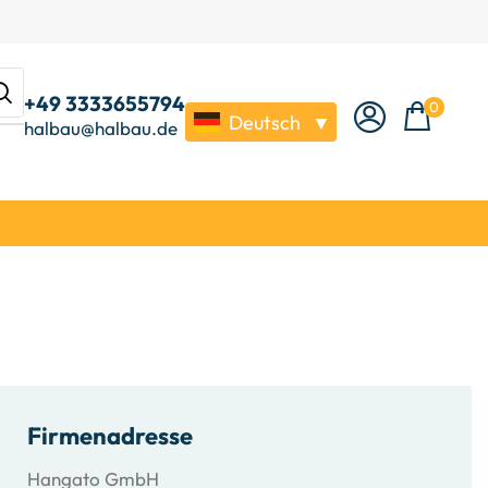
+49 3333655794
0
Deutsch
▼
halbau@halbau.de
Firmenadresse
Hangato GmbH