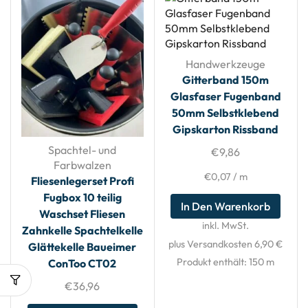
Handwerkzeuge
Gitterband 150m
Glasfaser Fugenband
50mm Selbstklebend
Gipskarton Rissband
Spachtel- und
€
9,86
Farbwalzen
€
0,07
/
m
Fliesenlegerset Profi
Fugbox 10 teilig
In Den Warenkorb
Waschset Fliesen
inkl. MwSt.
Zahnkelle Spachtelkelle
plus Versandkosten 6,90 €
Glättekelle Baueimer
Produkt enthält: 150
m
ConToo CT02
€
36,96