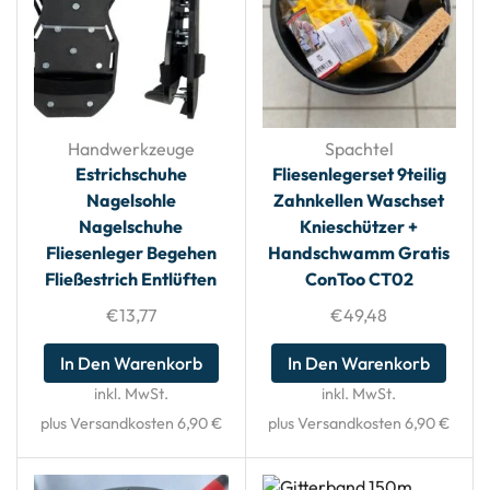
Handwerkzeuge
Spachtel
Estrichschuhe
Fliesenlegerset 9teilig
Nagelsohle
Zahnkellen Waschset
Nagelschuhe
Knieschützer +
Fliesenleger Begehen
Handschwamm Gratis
Fließestrich Entlüften
ConToo CT02
€
13,77
€
49,48
In Den Warenkorb
In Den Warenkorb
inkl. MwSt.
inkl. MwSt.
plus Versandkosten 6,90 €
plus Versandkosten 6,90 €