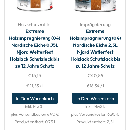
Holzschutzmittel
Imprägnierung
Extreme
Extreme
Holzimpragnierung (04)
Holzimpragnierung (04)
Nordische Eiche 0,75L
Nordische Eiche 2,5L
Njord Wetterfest
Njord Wetterfest
Holzlack Schutzlack bis
Holzlack Schutzlack bis
zu 12 Jahre Schutz
zu 12 Jahre Schutz
€
16,15
€
40,85
€
21,53
/
l
€
16,34
/
l
In Den Warenkorb
In Den Warenkorb
inkl. MwSt.
inkl. MwSt.
plus Versandkosten 6,90 €
plus Versandkosten 6,90 €
Produkt enthält: 0,75
l
Produkt enthält: 2,5
l