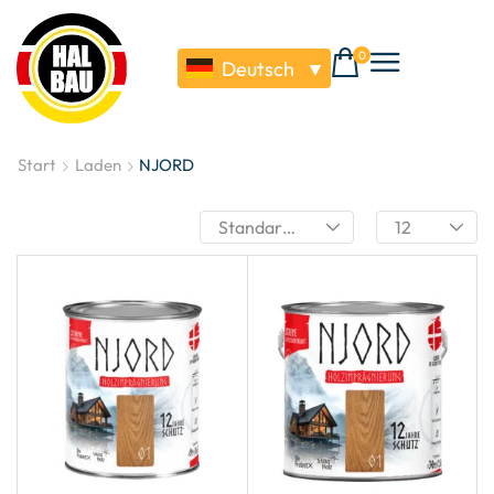
0
Deutsch
▼
Start
Laden
NJORD