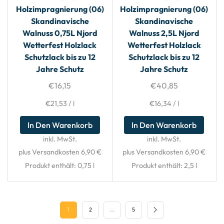
Holzimpragnierung (06)
Holzimpragnierung (06)
Skandinavische
Skandinavische
Walnuss 0,75L Njord
Walnuss 2,5L Njord
Wetterfest Holzlack
Wetterfest Holzlack
Schutzlack bis zu 12
Schutzlack bis zu 12
Jahre Schutz
Jahre Schutz
€
16,15
€
40,85
€
21,53
/
l
€
16,34
/
l
In Den Warenkorb
In Den Warenkorb
inkl. MwSt.
inkl. MwSt.
plus Versandkosten 6,90 €
plus Versandkosten 6,90 €
Produkt enthält: 0,75
l
Produkt enthält: 2,5
l
1
2
…
5