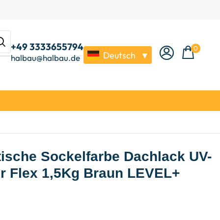
+49 3333655794
0
Deutsch
▼
halbau@halbau.de
tische Sockelfarbe Dachlack UV-
r Flex 1,5Kg Braun LEVEL+