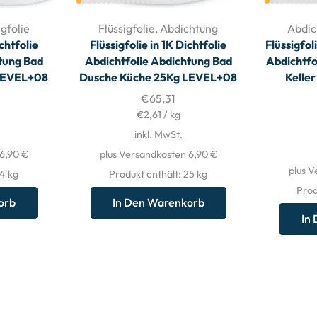
igfolie
Flüssigfolie
,
Abdichtung
Abdic
ichtfolie
Flüssigfolie in 1K Dichtfolie
Flüssigfol
tung Bad
Abdichtfolie Abdichtung Bad
Abdichtfo
LEVEL+08
Dusche Küche 25Kg LEVEL+08
Kelle
€
65,31
€
2,61
/
kg
inkl. MwSt.
 6,90 €
plus Versandkosten 6,90 €
plus V
14
kg
Produkt enthält: 25
kg
Prod
orb
In Den Warenkorb
In