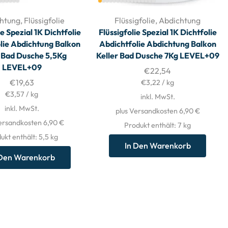
htung
,
Flüssigfolie
Flüssigfolie
,
Abdichtung
ie Spezial 1K Dichtfolie
Flüssigfolie Spezial 1K Dichtfolie
lie Abdichtung Balkon
Abdichtfolie Abdichtung Balkon
r Bad Dusche 5,5Kg
Keller Bad Dusche 7Kg LEVEL+09
LEVEL+09
€
22,54
€
19,63
€
3,22
/
kg
€
3,57
/
kg
inkl. MwSt.
inkl. MwSt.
plus Versandkosten 6,90 €
ersandkosten 6,90 €
Produkt enthält: 7
kg
ukt enthält: 5,5
kg
In Den Warenkorb
 Den Warenkorb