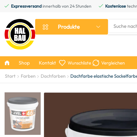
Expressversand
innerhalb von 24 Stunden
Kostenlose
techn
Suche nac
Produkte
Shop
Kontakt
Wunschliste
Vergleichen
Start
Farben
Dachfarben
Dachfarbe elastische Sockelfar