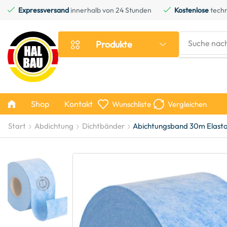
Expressversand
innerhalb von 24 Stunden
Kostenlose
techn
Suche nac
Produkte
Shop
Kontakt
Wunschliste
Vergleichen
Start
Abdichtung
Dichtbänder
Abichtungsband 30m Elastom