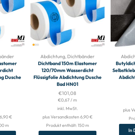
bänder
Abdichtung
,
Dichtbänder
Abdic
astomer
Dichtband 150m Elastomer
Butyldic
rdicht
120/70mm Wasserdicht
Selbstkle
ung Dusche
Flüssigfolie Abdichtung Dusche
Abdich
Bad HN01
€
101,08
€
0,67
/
m
inkl. MwSt.
plus V
 6,90 €
plus Versandkosten 6,90 €
Pro
100
m
Produkt enthält: 150
m
In