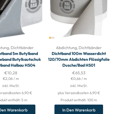
htung
,
Dichtbänder
Abdichtung
,
Dichtbänder
htband 5m Butylband
Dichtband 100m Wasserdicht
beband Butylkautschuk
120/70mm Abdichten Flüssigfolie
tband Halbau HS04
Dusche/Bad HS01
€
10,28
€
65,53
€
2,06
/
m
€
0,66
/
m
inkl. MwSt.
inkl. MwSt.
ersandkosten 6,90 €
plus Versandkosten 6,90 €
dukt enthält: 5
m
Produkt enthält: 100
m
 Den Warenkorb
In Den Warenkorb