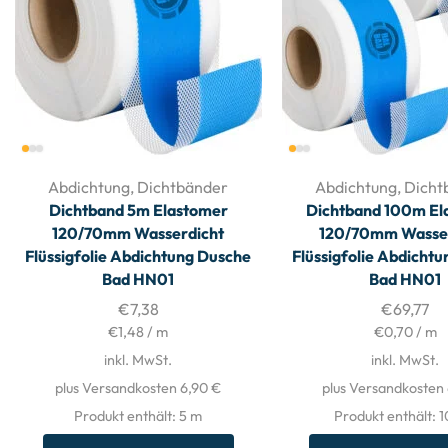
Abdichtung
,
Dichtbänder
Abdichtung
,
Dicht
Dichtband 5m Elastomer
Dichtband 100m El
120/70mm Wasserdicht
120/70mm Wasse
Flüssigfolie Abdichtung Dusche
Flüssigfolie Abdicht
Bad HN01
Bad HN01
€
7,38
€
69,77
€
1,48
/
m
€
0,70
/
m
inkl. MwSt.
inkl. MwSt.
plus Versandkosten 6,90 €
plus Versandkosten
Produkt enthält: 5
m
Produkt enthält: 