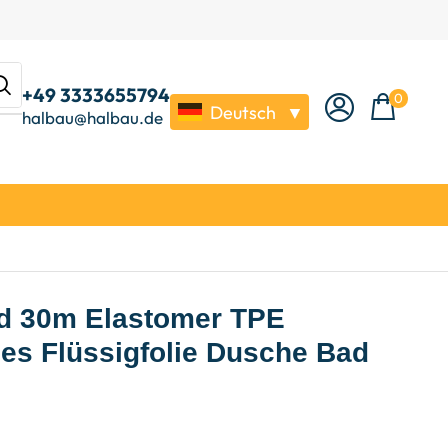
+49 3333655794
0
Deutsch
▼
halbau@halbau.de
d 30m Elastomer TPE
ies Flüssigfolie Dusche Bad