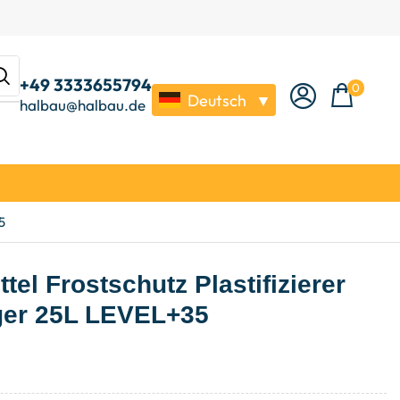
+49 3333655794
0
Deutsch
▼
halbau@halbau.de
5
tel Frostschutz Plastifizierer
ger 25L LEVEL+35