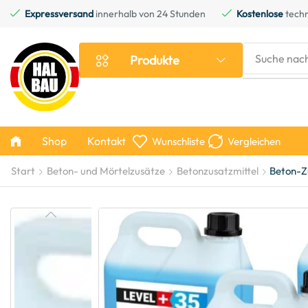
Expressversand
innerhalb von 24 Stunden
Kostenlose
techn
Suche nac
Produkte
Shop
Kontakt
Wunschliste
Vergleichen
Start
Beton- und Mörtelzusätze
Betonzusatzmittel
Beton-Zu