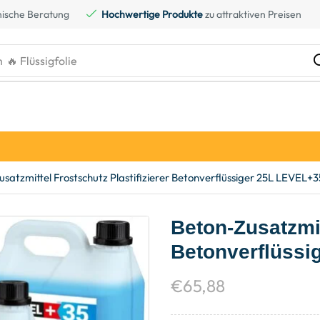
ische Beratung
Hochwertige Produkte
zu attraktiven Preisen
h
🔥 Kreidefarbe
satzmittel Frostschutz Plastifizierer Betonverflüssiger 25L LEVEL+3
Beton-Zusatzmit
Betonverflüssi
€
65,88