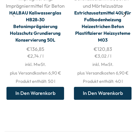
Imprägniermittel für Beton
und Mörtelzusätze
HALBAU Kaliwasserglas
Estrichzusatzmittel 40L für
HB28-30
Fußbodenheizung
Betonimprägnierung
Heizestrichen Beton
Holzschutz Grundierung
Plastifizierer Heizsysteme
Konservierung 50L
M03
€
136,85
€
120,83
€
2,74
/
l
€
3,02
/
l
inkl. MwSt.
inkl. MwSt.
plus Versandkosten 6,90 €
plus Versandkosten 6,90 €
Produkt enthält: 50
l
Produkt enthält: 40
l
In Den Warenkorb
In Den Warenkorb