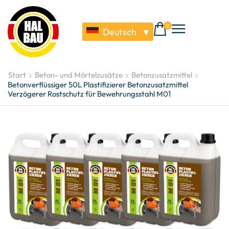
0
Deutsch
▼
Start
Beton- und Mörtelzusätze
Betonzusatzmittel
Betonverflüssiger 50L Plastifizierer Betonzusatzmittel
Verzögerer Rostschutz für Bewehrungsstahl M01