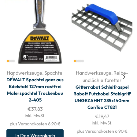
Handwerkzeuge
,
Spachtel
Handwerkzeuge
,
Reibe-
DEWALT Spachtel ganz aus
und Schleifbretter
Edelstahl 127mm rostfrei
Gitterrabot Schleifraspel
Malerspachtel Trockenbau
Rabott Putzhobel Stahlgriff
2-405
UNGEZAHNT 285x140mm
ConToo CT821
€
37,83
inkl. MwSt.
€
19,47
inkl. MwSt.
plus Versandkosten 6,90 €
plus Versandkosten 6,90 €
In Den Warenkorb