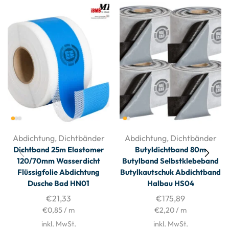
Abdichtung
,
Dichtbänder
Abdichtung
,
Dichtbänder
Dichtband 25m Elastomer
Butyldichtband 80m
120/70mm Wasserdicht
Butylband Selbstklebeband
Flüssigfolie Abdichtung
Butylkautschuk Abdichtband
Dusche Bad HN01
Halbau HS04
€
21,33
€
175,89
€
0,85
/
m
€
2,20
/
m
inkl. MwSt.
inkl. MwSt.