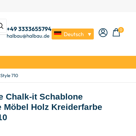
+49 3333655794
0
Deutsch
▼
halbau@halbau.de
Style 710
 Chalk-it Schablone
 Möbel Holz Kreiderfarbe
10