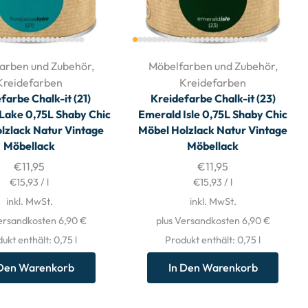
arben und Zubehör
,
Möbelfarben und Zubehör
,
Kreidefarben
Kreidefarben
farbe Chalk-it (21)
Kreidefarbe Chalk-it (23)
 Lake 0,75L Shaby Chic
Emerald Isle 0,75L Shaby Chic
lzlack Natur Vintage
Möbel Holzlack Natur Vintage
Möbellack
Möbellack
€
11,95
€
11,95
€
15,93
/
l
€
15,93
/
l
inkl. MwSt.
inkl. MwSt.
ersandkosten 6,90 €
plus Versandkosten 6,90 €
ukt enthält: 0,75
l
Produkt enthält: 0,75
l
 Den Warenkorb
In Den Warenkorb