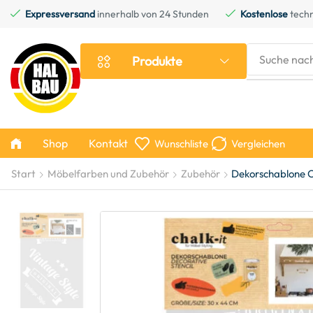
Expressversand
innerhalb von 24 Stunden
Kostenlose
techn
Suche nac
Produkte
Shop
Kontakt
Wunschliste
Vergleichen
Start
Möbelfarben und Zubehör
Zubehör
Dekorschablone C