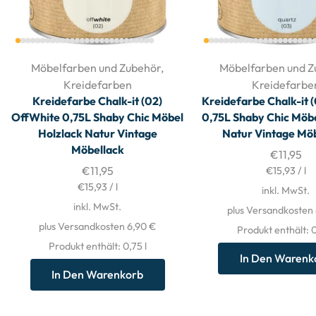
Möbelfarben und Zubehör
,
Möbelfarben und Z
Kreidefarben
Kreidefarbe
Kreidefarbe Chalk-it (02)
Kreidefarbe Chalk-it 
OffWhite 0,75L Shaby Chic Möbel
0,75L Shaby Chic Möbe
Holzlack Natur Vintage
Natur Vintage Mö
Möbellack
€
11,95
€
11,95
€
15,93
/
l
€
15,93
/
l
inkl. MwSt.
inkl. MwSt.
plus Versandkosten
plus Versandkosten 6,90 €
Produkt enthält: 
Produkt enthält: 0,75
l
In Den Warenk
In Den Warenkorb