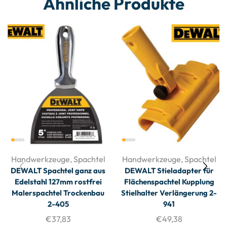
Ähnliche Produkte
Handwerkzeuge
,
Spachtel
Handwerkzeuge
,
Spachtel
DEWALT Spachtel ganz aus
DEWALT Stieladapter für
Edelstahl 127mm rostfrei
Flächenspachtel Kupplung
Malerspachtel Trockenbau
Stielhalter Verlängerung 2-
2-405
941
€
37,83
€
49,38