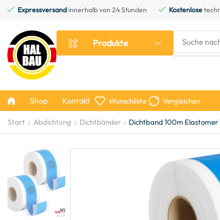
Expressversand
innerhalb von 24 Stunden
Kostenlose
techn
Suche nac
Produkte
Shop
Kontakt
Wunschliste
Vergleichen
Start
Abdichtung
Dichtbänder
Dichtband 100m Elastomer 