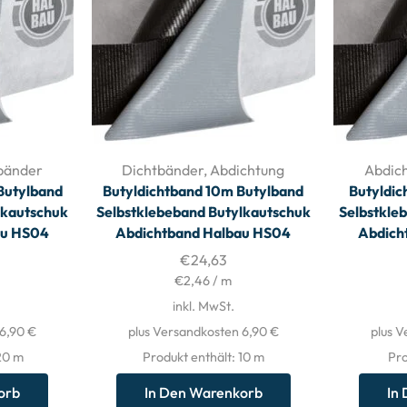
bänder
Dichtbänder
,
Abdichtung
Abdic
Butylband
Butyldichtband 10m Butylband
Butyldic
lkautschuk
Selbstklebeband Butylkautschuk
Selbstkle
au HS04
Abdichtband Halbau HS04
Abdich
€
24,63
€
2,46
/
m
inkl. MwSt.
 6,90 €
plus Versandkosten 6,90 €
plus V
 20
m
Produkt enthält: 10
m
Pro
orb
In Den Warenkorb
In