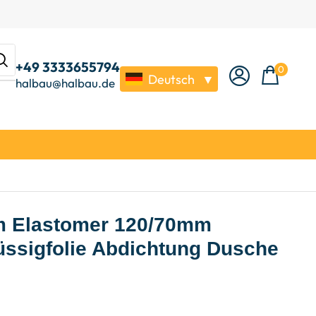
+49 3333655794
0
Deutsch
▼
halbau@halbau.de
m Elastomer 120/70mm
üssigfolie Abdichtung Dusche