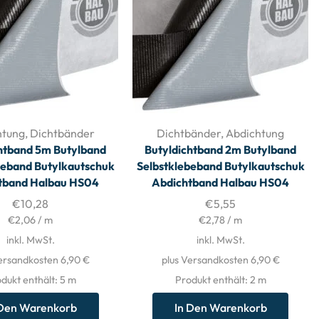
htung
,
Dichtbänder
Dichtbänder
,
Abdichtung
htband 5m Butylband
Butyldichtband 2m Butylband
beband Butylkautschuk
Selbstklebeband Butylkautschuk
tband Halbau HS04
Abdichtband Halbau HS04
€
10,28
€
5,55
€
2,06
/
m
€
2,78
/
m
inkl. MwSt.
inkl. MwSt.
ersandkosten 6,90 €
plus Versandkosten 6,90 €
dukt enthält: 5
m
Produkt enthält: 2
m
 Den Warenkorb
In Den Warenkorb