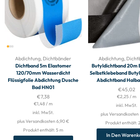
Abdichtung
,
Dichtbänder
Abdichtung
,
Dicht
Dichtband 5m Elastomer
Butyldichtband 20m 
120/70mm Wasserdicht
Selbstklebeband Buty
Flüssigfolie Abdichtung Dusche
Abdichtband Halb
Bad HN01
€
45,02
€
7,38
€
2,25
/
m
€
1,48
/
m
inkl. MwSt.
inkl. MwSt.
plus Versandkosten
plus Versandkosten 6,90 €
Produkt enthält:
Produkt enthält: 5
m
In Den Warenk