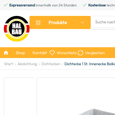
Expressversand
innerhalb von 24 Stunden
Kostenlose
techn
Suche nac
Produkte
Shop
Kontakt
Wunschliste
Vergleichen
Start
Abdichtung
Dichtecken
Dichtecke 1 St. Innenecke Balk