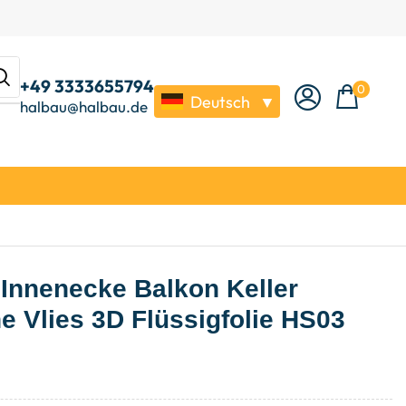
+49 3333655794
0
Deutsch
▼
halbau@halbau.de
 Innenecke Balkon Keller
e Vlies 3D Flüssigfolie HS03