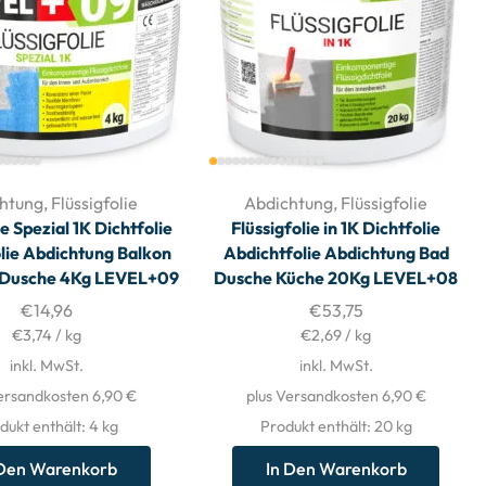
htung
,
Flüssigfolie
Abdichtung
,
Flüssigfolie
ie Spezial 1K Dichtfolie
Flüssigfolie in 1K Dichtfolie
lie Abdichtung Balkon
Abdichtfolie Abdichtung Bad
d Dusche 4Kg LEVEL+09
Dusche Küche 20Kg LEVEL+08
€
14,96
€
53,75
€
3,74
/
kg
€
2,69
/
kg
inkl. MwSt.
inkl. MwSt.
ersandkosten 6,90 €
plus Versandkosten 6,90 €
dukt enthält: 4
kg
Produkt enthält: 20
kg
 Den Warenkorb
In Den Warenkorb