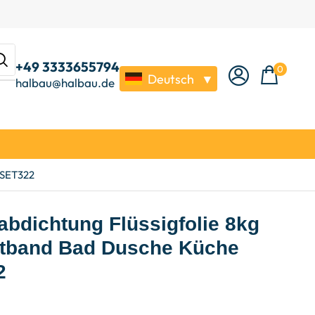
+49 3333655794
0
Deutsch
▼
halbau@halbau.de
 SET322
abdichtung Flüssigfolie 8kg
htband Bad Dusche Küche
2