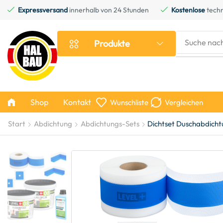
Expressversand
innerhalb von 24 Stunden
Kostenlose
techn
Suche nac
Produkte
Shop
Kontakt
Wunschliste
Vergleichen
Start
Abdichtung
Abdichtungs-Sets
Dichtset Duschabdicht