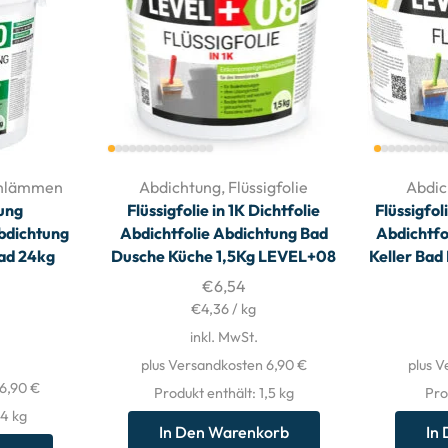
chlämmen
Abdichtung
,
Flüssigfolie
Abdic
ung
Flüssigfolie in 1K Dichtfolie
Flüssigfol
bdichtung
Abdichtfolie Abdichtung Bad
Abdichtfo
Bad 24kg
Dusche Küche 1,5Kg LEVEL+08
Keller Ba
€
6,54
€
4,36
/
kg
inkl. MwSt.
plus Versandkosten 6,90 €
plus V
 6,90 €
Produkt enthält: 1,5
kg
Pro
24
kg
In Den Warenkorb
In