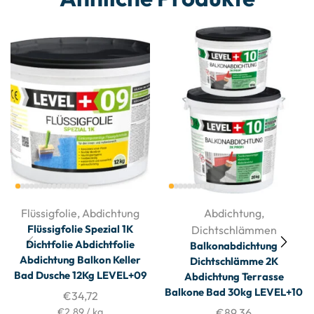
Flüssigfolie
,
Abdichtung
Abdichtung
,
Flüssigfolie Spezial 1K
Dichtschlämmen
Dichtfolie Abdichtfolie
Balkonabdichtung
Abdichtung Balkon Keller
Dichtschlämme 2K
Bad Dusche 12Kg LEVEL+09
Abdichtung Terrasse
Balkone Bad 30kg LEVEL+10
€
34,72
€
2,89
/
kg
€
89,36