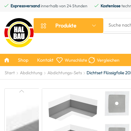
Expressversand
innerhalb von 24 Stunden
Kostenlose
techn
Suche nac
Produkte
Shop
Kontakt
Wunschliste
Vergleichen
Start
Abdichtung
Abdichtungs-Sets
Dichtset Flüssigfolie 