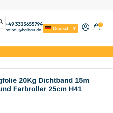
+49 3333655794
0
Deutsch
▼
halbau@halbau.de
igfolie 20Kg Dichtband 15m
und Farbroller 25cm H41