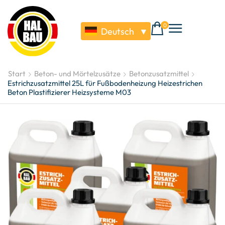
0
Deutsch
▼
Start
Beton- und Mörtelzusätze
Betonzusatzmittel
Estrichzusatzmittel 25L für Fußbodenheizung Heizestrichen
Beton Plastifizierer Heizsysteme M03