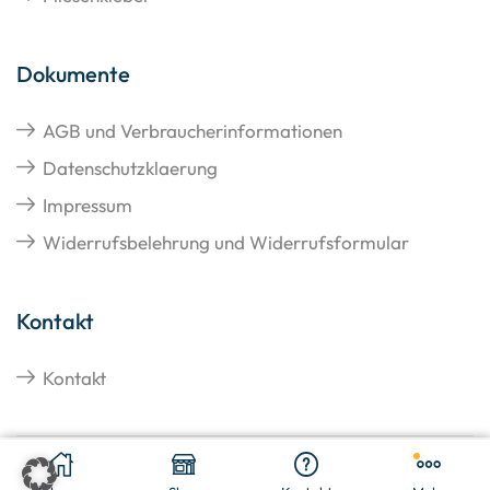
Dokumente
AGB und Verbraucherinformationen
Datenschutzklaerung
Impressum
Widerrufsbelehrung und Widerrufsformular
Kontakt
Kontakt
€
40,33
In den Warenkorb
Copyright © 2026 Hangato GmbH