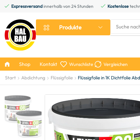
Expressversand
innerhalb von 24 Stunden
Kostenlose
techn
Suche nac
Produkte
Shop
Kontakt
Wunschliste
Vergleichen
Start
Abdichtung
Flüssigfolie
Flüssigfolie in 1K Dichtfolie