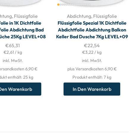
htung
,
Flüssigfolie
Abdichtung
,
Flüssigfolie
olie in 1K Dichtfolie
Flüssigfolie Spezial 1K Dichtfolie
folie Abdichtung Bad
Abdichtfolie Abdichtung Balkon
üche 25Kg LEVEL+08
Keller Bad Dusche 7Kg LEVEL+09
€
65,31
€
22,54
€
2,61
/
kg
€
3,22
/
kg
inkl. MwSt.
inkl. MwSt.
ersandkosten 6,90 €
plus Versandkosten 6,90 €
ukt enthält: 25
kg
Produkt enthält: 7
kg
 Den Warenkorb
In Den Warenkorb