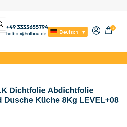
+49 3333655794
0
Deutsch
▼
halbau@halbau.de
1K Dichtfolie Abdichtfolie
d Dusche Küche 8Kg LEVEL+08