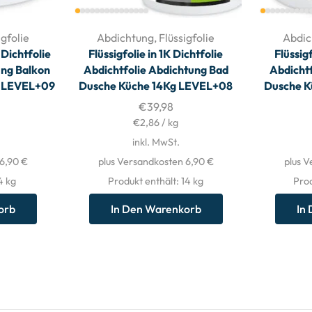
igfolie
Abdichtung
,
Flüssigfolie
Abdic
 Dichtfolie
Flüssigfolie in 1K Dichtfolie
Flüssigf
ung Balkon
Abdichtfolie Abdichtung Bad
Abdicht
g LEVEL+09
Dusche Küche 14Kg LEVEL+08
Dusche K
€
39,98
€
2,86
/
kg
inkl. MwSt.
 6,90 €
plus Versandkosten 6,90 €
plus V
 4
kg
Produkt enthält: 14
kg
Prod
orb
In Den Warenkorb
In