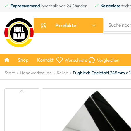
Expressversand
innerhalb von 24 Stunden
Kostenlose
techn
Suche nac
Produkte
Shop
Kontakt
Wunschliste
Vergleichen
Start
Handwerkzeuge
Kellen
Fugblech Edelstahl 245mm x 