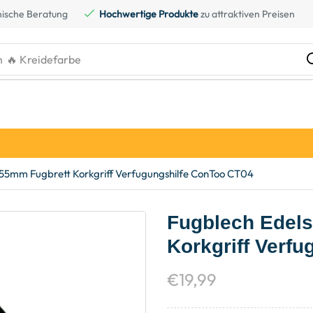
ische Beratung
Hochwertige Produkte
zu attraktiven Preisen
h
🔥 Gaskartusche
155mm Fugbrett Korkgriff Verfugungshilfe ConToo CT04
Fugblech Edel
Korkgriff Verf
€
19,99