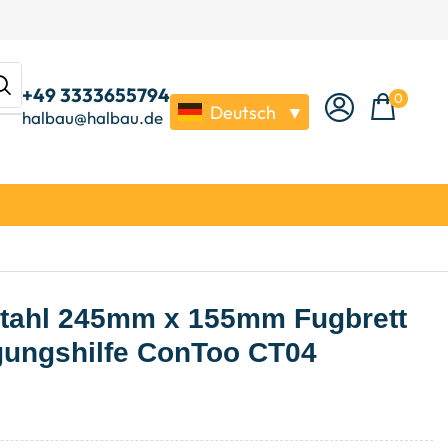
+49 3333655794
0
Deutsch
▼
halbau@halbau.de
stahl 245mm x 155mm Fugbrett
ugungshilfe ConToo CT04