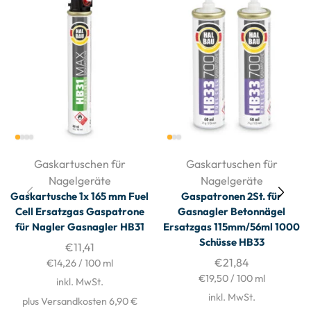
Gaskartuschen für
Gaskartuschen für
Nagelgeräte
Nagelgeräte
Gaskartusche 1x 165 mm Fuel
Gaspatronen 2St. für
Cell Ersatzgas Gaspatrone
Gasnagler Betonnägel
für Nagler Gasnagler HB31
Ersatzgas 115mm/56ml 1000
Schüsse HB33
€
11,41
€
21,84
€
14,26
/
100
ml
€
19,50
/
100
ml
inkl. MwSt.
inkl. MwSt.
plus Versandkosten 6,90 €