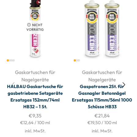
NICHT
VORRÄTIG
Gaskartuschen für
Gaskartuschen für
Nagelgeräte
Nagelgeräte
HALBAU Gaskartusche für
Gaspatronen 2St. für
gasbetriebene Setzgeräte
Gasnagler Betonnägel
Ersatzgas 152mm/74ml
Ersatzgas 115mm/56ml 1000
HB32 – 1 St.
Schüsse HB33
€
9,35
€
21,84
€
12,64
/
100
ml
€
19,50
/
100
ml
inkl. MwSt.
inkl. MwSt.