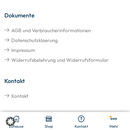
Dokumente
AGB und Verbraucherinformationen
Datenschutzklaerung
Impressum
Widerrufsbelehrung und Widerrufsformular
Kontakt
Kontakt
€
11,48
In den Warenkorb
Copyright © 2026 Hangato GmbH
Zuhause
Shop
Kontakt
Mehr