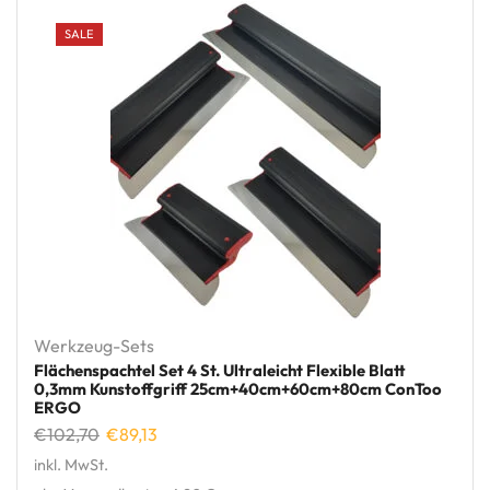
SALE
Werkzeug-Sets
Flächenspachtel Set 4 St. Ultraleicht Flexible Blatt
0,3mm Kunstoffgriff 25cm+40cm+60cm+80cm ConToo
ERGO
€
102,70
€
89,13
inkl. MwSt.