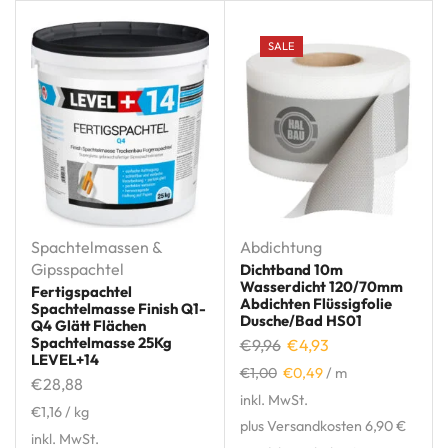
SALE
Spachtelmassen &
Abdichtung
Gipsspachtel
Dichtband 10m
Wasserdicht 120/70mm
Fertigspachtel
Abdichten Flüssigfolie
Spachtelmasse Finish Q1-
Dusche/Bad HS01
Q4 Glätt Flächen
Spachtelmasse 25Kg
€
9,96
€
4,93
LEVEL+14
€
1,00
€
0,49
/
m
€
28,88
inkl. MwSt.
€
1,16
/
kg
plus Versandkosten 6,90 €
inkl. MwSt.