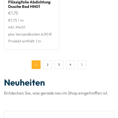
Flüssigfolie Abdichtung
Dusche Bad HN01
€
1,75
€
1,75
/
m
inkl. MwSt.
plus Versandkosten 6,90 €
Produkt enthält: 1
m
1
2
3
4
Neuheiten​
Entdecken Sie, was gerade neu im Shop eingetroffen ist.