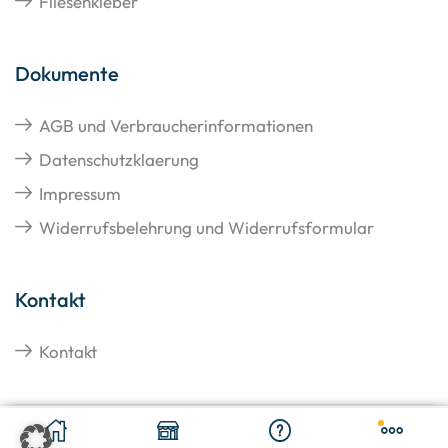
Fliesenkleber
Dokumente
AGB und Verbraucherinformationen
Datenschutzklaerung
Impressum
Widerrufsbelehrung und Widerrufsformular
Kontakt
Kontakt
€
27,64
In den Warenkorb
Copyright © 2026 Hangato GmbH