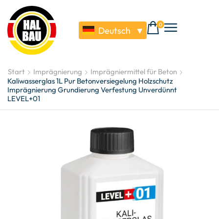
0
Deutsch
▼
Start
Imprägnierung
Imprägniermittel für Beton
Kaliwasserglas 1L Pur Betonversiegelung Holzschutz
Imprägnierung Grundierung Verfestung Unverdünnt
LEVEL+01