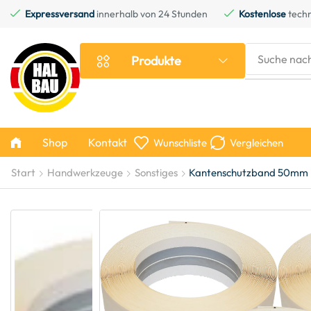
Expressversand
innerhalb von 24 Stunden
Kostenlose
techn
Suche nac
Produkte
Shop
Kontakt
Wunschliste
Vergleichen
Start
Handwerkzeuge
Sonstiges
Kantenschutzband 50mm Ec