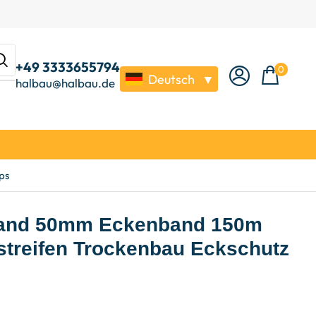
+49 3333655794
0
Deutsch
▼
halbau@halbau.de
ps
band 50mm Eckenband 150m
lstreifen Trockenbau Eckschutz