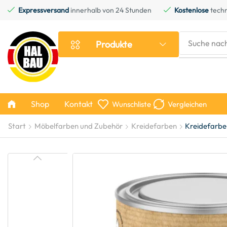
Expressversand
innerhalb von 24 Stunden
Kostenlose
techn
Suche nac
Produkte
Shop
Kontakt
Wunschliste
Vergleichen
Start
Möbelfarben und Zubehör
Kreidefarben
Kreidefarbe 