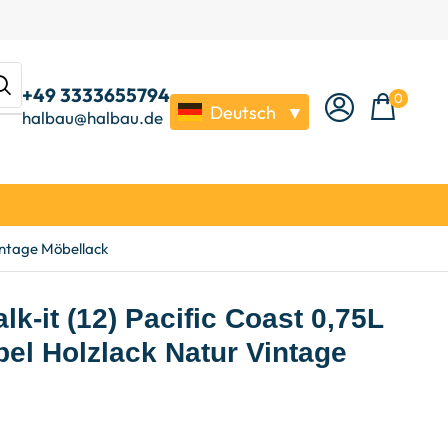
+49 3333655794
0
Deutsch
▼
halbau@halbau.de
Vintage Möbellack
lk-it (12) Pacific Coast 0,75L
el Holzlack Natur Vintage