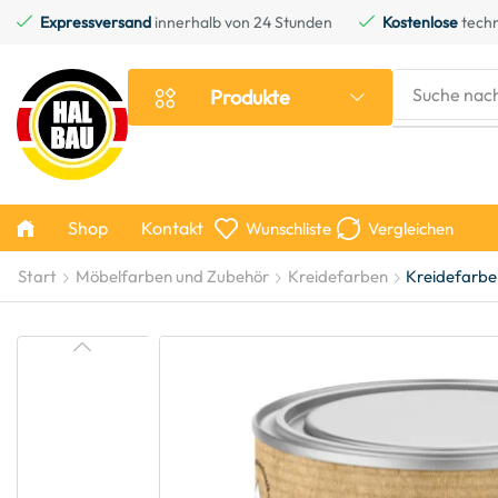
Expressversand
innerhalb von 24 Stunden
Kostenlose
techn
Suche nac
Produkte
Shop
Kontakt
Wunschliste
Vergleichen
Start
Möbelfarben und Zubehör
Kreidefarben
Kreidefarbe