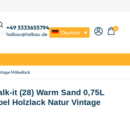
+49 3333655794
0
Deutsch
▼
halbau@halbau.de
ntage Möbellack
lk-it (28) Warm Sand 0,75L
el Holzlack Natur Vintage