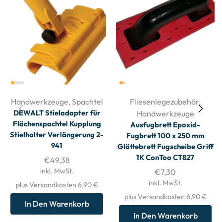
Handwerkzeuge
,
Spachtel
Fliesenlegezubehör
,
DEWALT Stieladapter für
Handwerkzeuge
Flächenspachtel Kupplung
Ausfugbrett Epoxid-
Stielhalter Verlängerung 2-
Fugbrett 100 x 250 mm
941
Glättebrett Fugscheibe Griff
1K ConToo CT827
€
49,38
inkl. MwSt.
€
7,30
inkl. MwSt.
plus Versandkosten 6,90 €
plus Versandkosten 6,90 €
In Den Warenkorb
In Den Warenkorb