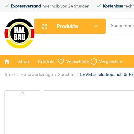
Expressversand
innerhalb von 24 Stunden
Kostenlose
techn
Suche nac
Produkte
Shop
Kontakt
Wunschliste
Vergleichen
Start
Handwerkzeuge
Spachtel
LEVEL5 Teleskopstiel für 