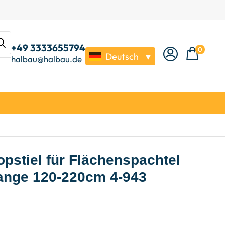
+49 3333655794
0
Deutsch
▼
halbau@halbau.de
pstiel für Flächenspachtel
ange 120-220cm 4-943