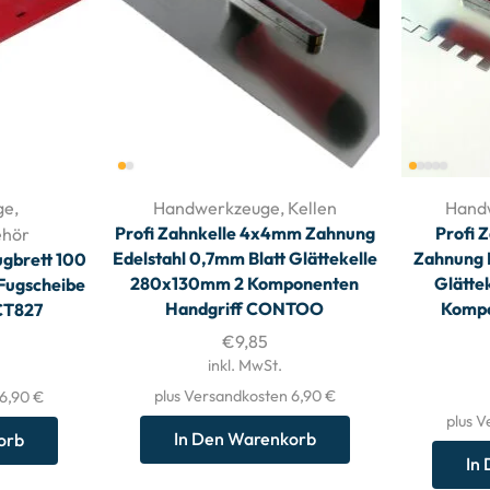
ge
,
Handwerkzeuge
,
Kellen
Hand
Profi Zahnkelle 4x4mm Zahnung
Profi 
ehör
Edelstahl 0,7mm Blatt Glättekelle
Zahnung 
ugbrett 100
280x130mm 2 Komponenten
Glätte
 Fugscheibe
Handgriff CONTOO
Kompo
 CT827
€
9,85
inkl. MwSt.
plus Versandkosten 6,90 €
 6,90 €
plus V
In Den Warenkorb
orb
In