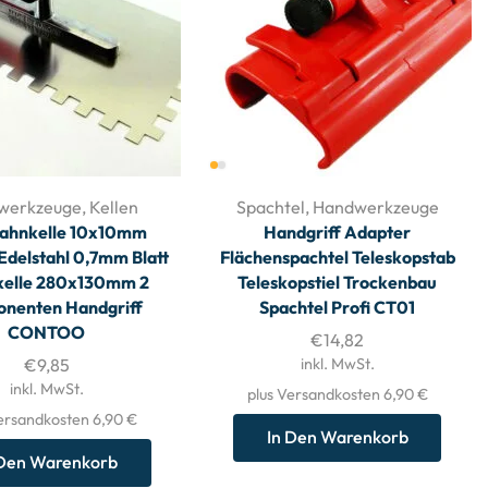
werkzeuge
,
Kellen
Spachtel
,
Handwerkzeuge
Zahnkelle 10x10mm
Handgriff Adapter
Edelstahl 0,7mm Blatt
Flächenspachtel Teleskopstab
kelle 280x130mm 2
Teleskopstiel Trockenbau
nenten Handgriff
Spachtel Profi CT01
CONTOO
€
14,82
€
9,85
inkl. MwSt.
inkl. MwSt.
plus Versandkosten 6,90 €
ersandkosten 6,90 €
In Den Warenkorb
 Den Warenkorb