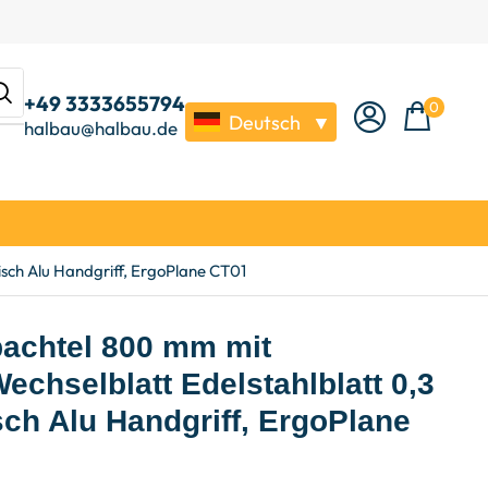
+49 3333655794
0
Deutsch
▼
halbau@halbau.de
isch Alu Handgriff, ErgoPlane CT01
pachtel 800 mm mit
Wechselblatt Edelstahlblatt 0,3
h Alu Handgriff, ErgoPlane