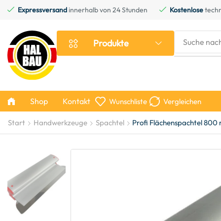
Expressversand
innerhalb von 24 Stunden
Kostenlose
techn
Suche nac
Produkte
Shop
Kontakt
Wunschliste
Vergleichen
Start
Handwerkzeuge
Spachtel
Profi Flächenspachtel 800 