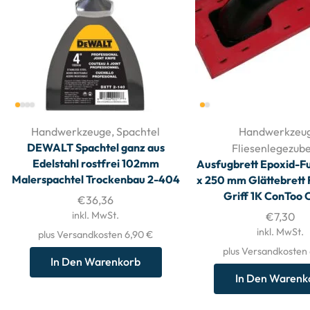
Handwerkzeuge
,
Spachtel
Handwerkzeu
DEWALT Spachtel ganz aus
Fliesenlegezub
Edelstahl rostfrei 102mm
Ausfugbrett Epoxid-F
Malerspachtel Trockenbau 2-404
x 250 mm Glättebrett
Griff 1K ConToo
€
36,36
inkl. MwSt.
€
7,30
inkl. MwSt.
plus Versandkosten 6,90 €
plus Versandkosten
In Den Warenkorb
In Den Warenk