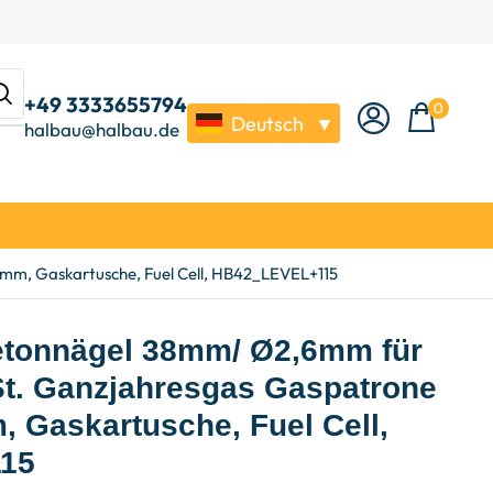
+49 3333655794
0
Deutsch
▼
halbau@halbau.de
mm, Gaskartusche, Fuel Cell, HB42_LEVEL+115
Betonnägel 38mm/ Ø2,6mm für
St. Ganzjahresgas Gaspatrone
Gaskartusche, Fuel Cell,
15