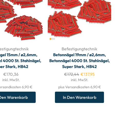
estigungtechnik
Befestigungtechnik
gel 15mm / ø2,6mm,
Betonnägel 19mm / ø2,6mm,
l 4000 St. Stahlnägel,
Betonnägel 4000 St. Stahlnägel,
er Stark, HB42
Super Stark, HB42
€
170,36
€
172,44
€
137,95
inkl. MwSt.
inkl. MwSt.
ersandkosten 6,90 €
plus Versandkosten 6,90 €
 Den Warenkorb
In Den Warenkorb