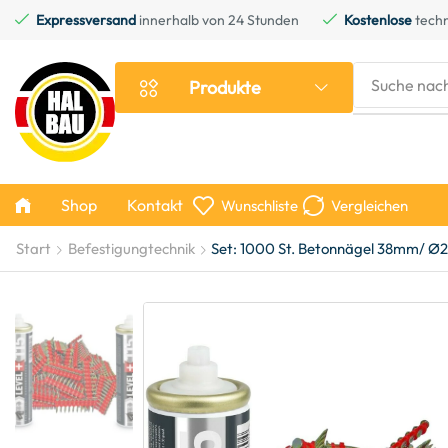
Expressversand
innerhalb von 24 Stunden
Kostenlose
techn
Suche nac
Produkte
Shop
Kontakt
Wunschliste
Vergleichen
Start
Befestigungtechnik
Set: 1000 St. Betonnägel 38mm/ Ø