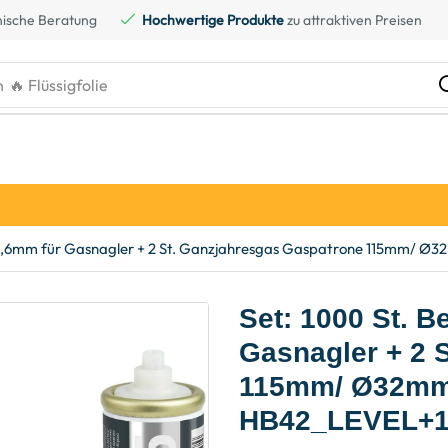
ische Beratung
Hochwertige Produkte
zu attraktiven Preisen
h
🔥 Flüssigfolie
2,6mm für Gasnagler + 2 St. Ganzjahresgas Gaspatrone 115mm/ Ø32
Set: 1000 St. 
Gasnagler + 2 
115mm/ Ø32mm, 
HB42_LEVEL+1