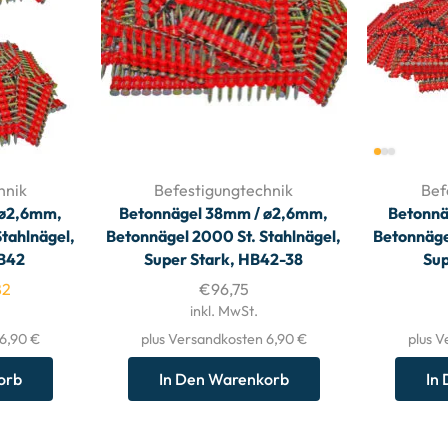
hnik
Befestigungtechnik
Bef
 ø2,6mm,
Betonnägel 38mm / ø2,6mm,
Betonnä
tahlnägel,
Betonnägel 2000 St. Stahlnägel,
Betonnäge
HB42
Super Stark, HB42-38
Sup
82
€
96,75
inkl. MwSt.
 6,90 €
plus Versandkosten 6,90 €
plus V
orb
In Den Warenkorb
In