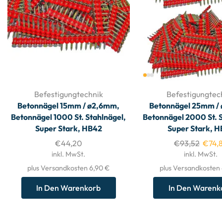
Befestigungtechnik
Befestigungtec
Betonnägel 15mm / ø2,6mm,
Betonnägel 25mm /
Betonnägel 1000 St. Stahlnägel,
Betonnägel 2000 St. S
Super Stark, HB42
Super Stark, 
€
44,20
€
93,52
€
74,
inkl. MwSt.
inkl. MwSt.
plus Versandkosten 6,90 €
plus Versandkosten
In Den Warenkorb
In Den Warenk