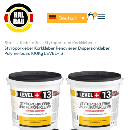
0
Deutsch
▼
Start
Klebstoffe
Styropor- und Korkkleber
Styroporkleber Korkkleber Renovieren Dispersionkleber
Polymerbasis 100Kg LEVEL+13