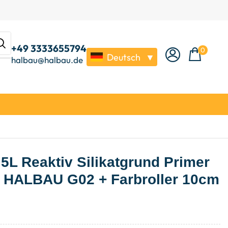
+49 3333655794
0
Deutsch
▼
halbau@halbau.de
5L Reaktiv Silikatgrund Primer
 HALBAU G02 + Farbroller 10cm