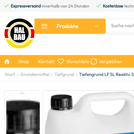
Expressversand
innerhalb von 24 Stunden
Kostenlose
techn
Suche nac
Produkte
Shop
Kontakt
Wunschliste
Vergleichen
Start
Grundiermittel
Tiefgrund
Tiefengrund LF 5L Reaktiv 