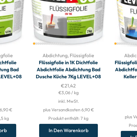
igfolie
Abdichtung
,
Flüssigfolie
Abdic
ichtfolie
Flüssigfolie in 1K Dichtfolie
Flüssigfol
tung Bad
Abdichtfolie Abdichtung Bad
Abdichtfo
 LEVEL+08
Dusche Küche 7Kg LEVEL+08
Kelle
€
21,42
€
3,06
/
kg
inkl. MwSt.
 6,90 €
plus Versandkosten 6,90 €
plus V
5,5
kg
Produkt enthält: 7
kg
Prod
orb
In Den Warenkorb