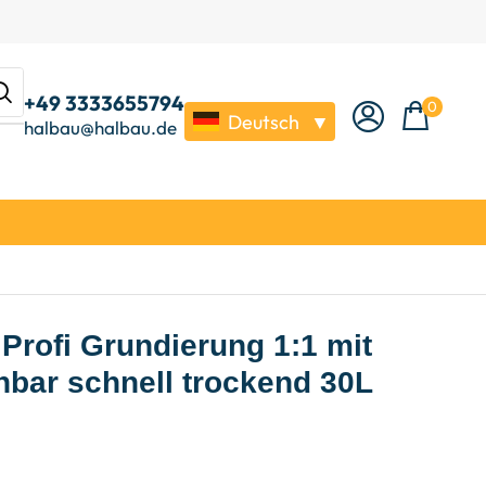
+49 3333655794
0
Deutsch
▼
halbau@halbau.de
Profi Grundierung 1:1 mit
bar schnell trockend 30L