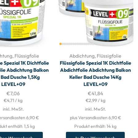
htung
,
Flüssigfolie
Abdichtung
,
Flüssigfolie
ie Spezial 1K Dichtfolie
Flüssigfolie Spezial 1K Dichtfolie
lie Abdichtung Balkon
Abdichtfolie Abdichtung Balkon
r Bad Dusche 1,5Kg
Keller Bad Dusche 14Kg
LEVEL+09
LEVEL+09
€
7,06
€
41,84
€
4,71
/
kg
€
2,99
/
kg
inkl. MwSt.
inkl. MwSt.
ersandkosten 6,90 €
plus Versandkosten 6,90 €
ukt enthält: 1,5
kg
Produkt enthält: 14
kg