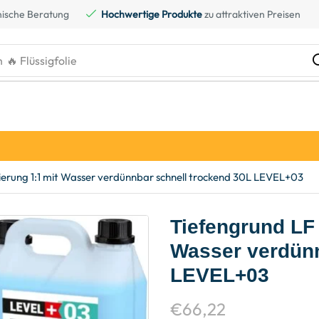
ische Beratung
Hochwertige Produkte
zu attraktiven Preisen
h
🔥 Kreidefarbe
ierung 1:1 mit Wasser verdünnbar schnell trockend 30L LEVEL+03
Tiefengrund LF 
Wasser verdünn
LEVEL+03
€
66,22