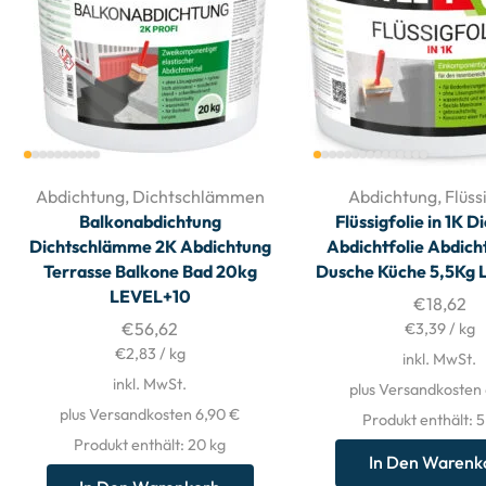
Abdichtung
,
Dichtschlämmen
Abdichtung
,
Flüss
Balkonabdichtung
Flüssigfolie in 1K D
Dichtschlämme 2K Abdichtung
Abdichtfolie Abdich
Terrasse Balkone Bad 20kg
Dusche Küche 5,5Kg
LEVEL+10
€
18,62
€
56,62
€
3,39
/
kg
€
2,83
/
kg
inkl. MwSt.
inkl. MwSt.
plus Versandkosten
plus Versandkosten 6,90 €
Produkt enthält: 
Produkt enthält: 20
kg
In Den Warenk