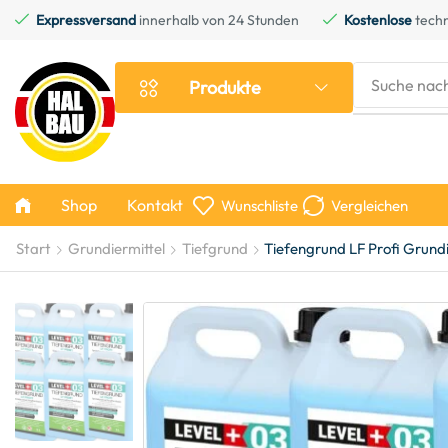
Expressversand
innerhalb von 24 Stunden
Kostenlose
techn
Suche nac
Produkte
Shop
Kontakt
Wunschliste
Vergleichen
Start
Grundiermittel
Tiefgrund
Tiefengrund LF Profi Grund