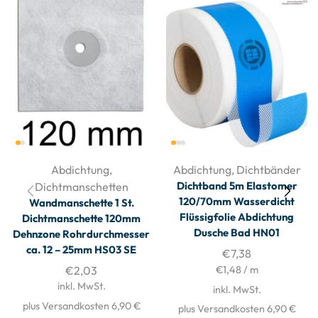
Abdichtung
,
Abdichtung
,
Dichtbänder
Dichtband 5m Elastomer
Dichtmanschetten
120/70mm Wasserdicht
Wandmanschette 1 St.
Flüssigfolie Abdichtung
Dichtmanschette 120mm
Dusche Bad HN01
Dehnzone Rohrdurchmesser
ca. 12 – 25mm HS03 SE
€
7,38
€
2,03
€
1,48
/
m
inkl. MwSt.
inkl. MwSt.
plus Versandkosten 6,90 €
plus Versandkosten 6,90 €