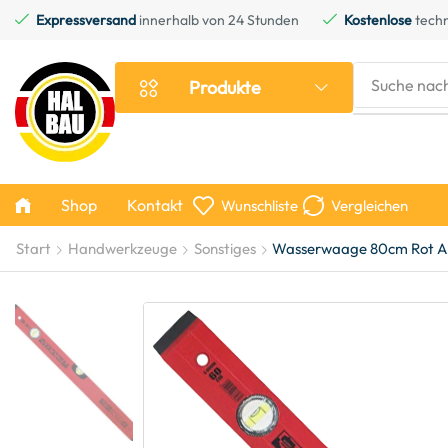
Expressversand
innerhalb von 24 Stunden
Kostenlose
techn
Suche nac
Produkte
Shop
Kontakt
Wunschliste
Vergleichen
Start
Handwerkzeuge
Sonstiges
Wasserwaage 80cm Rot Alu