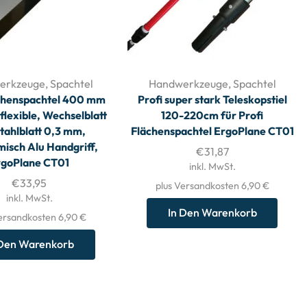
erkzeuge
,
Spachtel
Handwerkzeuge
,
Spachtel
ächenspachtel 400 mm
Profi super stark Teleskopstiel
flexible, Wechselblatt
120-220cm für Profi
tahlblatt 0,3 mm,
Flächenspachtel ErgoPlane CT01
isch Alu Handgriff,
€
31,87
rgoPlane CT01
inkl. MwSt.
€
33,95
plus Versandkosten 6,90 €
inkl. MwSt.
In Den Warenkorb
ersandkosten 6,90 €
 Den Warenkorb