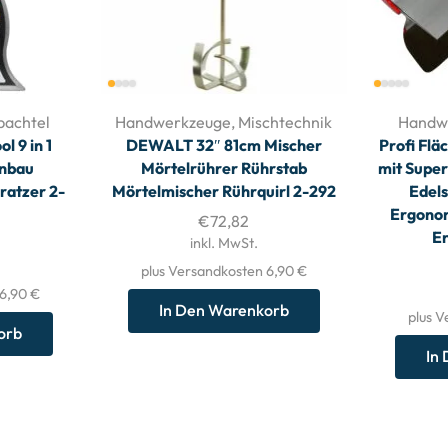
pachtel
Handwerkzeuge
,
Mischtechnik
Handw
 9 in 1
DEWALT 32″ 81cm Mischer
Profi Fl
enbau
Mörtelrührer Rührstab
mit Super
ratzer 2-
Mörtelmischer Rührquirl 2-292
Edels
Ergonom
€
72,82
E
inkl. MwSt.
plus Versandkosten 6,90 €
 6,90 €
In Den Warenkorb
plus V
orb
In