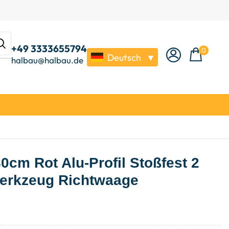
+49 3333655794
0
Deutsch
▼
halbau@halbau.de
cm Rot Alu-Profil Stoßfest 2
werkzeug Richtwaage