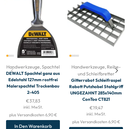
Handwerkzeuge
,
Spachtel
Handwerkzeuge
,
Reibe-
DEWALT Spachtel ganz aus
und Schleifbretter
Edelstahl 127mm rostfrei
Gitterrabot Schleifraspel
Malerspachtel Trockenbau
Rabott Putzhobel Stahlgriff
2-405
UNGEZAHNT 285x140mm
ConToo CT821
€
37,83
inkl. MwSt.
€
19,47
inkl. MwSt.
plus Versandkosten 6,90 €
plus Versandkosten 6,90 €
In Den Warenkorb