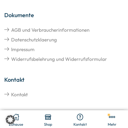
Dokumente
AGB und Verbraucherinformationen
Datenschutzklaerung
Impressum
Widerrufsbelehrung und Widerrufsformular
Kontakt
Kontakt
€
64,57
In den Warenkorb
Copyright © 2026 Hangato GmbH
Zuhause
Shop
Kontakt
Mehr