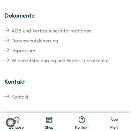
Dokumente
AGB und Verbraucherinformationen
Datenschutzklaerung
Impressum
Widerrufsbelehrung und Widerrufsformular
Kontakt
Kontakt
€
71,25
In den Warenkorb
Copyright © 2026 Hangato GmbH
Zuhause
Shop
Kontakt
Mehr