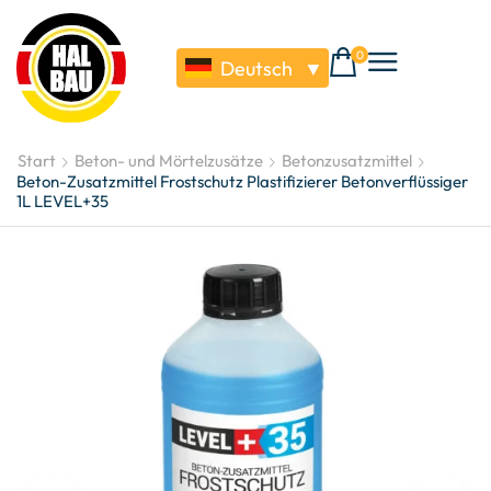
0
Deutsch
▼
Start
Beton- und Mörtelzusätze
Betonzusatzmittel
Beton-Zusatzmittel Frostschutz Plastifizierer Betonverflüssiger
1L LEVEL+35