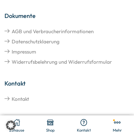
Dokumente
AGB und Verbraucherinformationen
Datenschutzklaerung
Impressum
Widerrufsbelehrung und Widerrufsformular
Kontakt
Kontakt
€
7,41
In den Warenkorb
Copyright © 2026 Hangato GmbH
Zuhause
Shop
Kontakt
Mehr