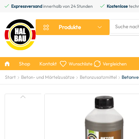
Expressversand
innerhalb von 24 Stunden
Kostenlose
techn
Suche nac
Produkte
Shop
Kontakt
Wunschliste
Vergleichen
Start
Beton- und Mörtelzusätze
Betonzusatzmittel
Betonver