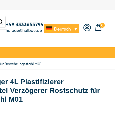
+49 3333655794
0
Deutsch
▼
halbau@halbau.de
z für Bewehrungsstahl M01
r 4L Plastifizierer
el Verzögerer Rostschutz für
hl M01