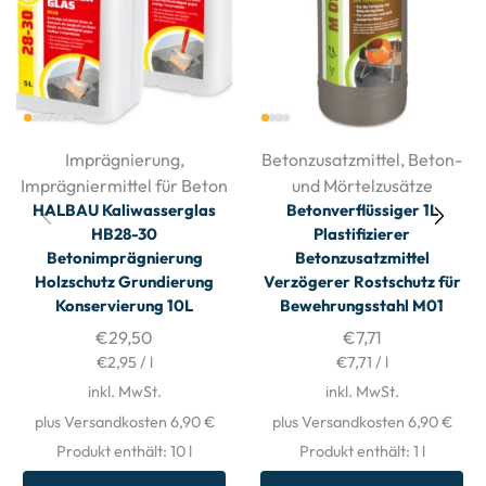
Imprägnierung
,
Betonzusatzmittel
,
Beton-
Imprägniermittel für Beton
und Mörtelzusätze
HALBAU Kaliwasserglas
Betonverflüssiger 1L
HB28-30
Plastifizierer
Betonimprägnierung
Betonzusatzmittel
Holzschutz Grundierung
Verzögerer Rostschutz für
Konservierung 10L
Bewehrungsstahl M01
€
29,50
€
7,71
€
2,95
/
l
€
7,71
/
l
inkl. MwSt.
inkl. MwSt.
plus Versandkosten 6,90 €
plus Versandkosten 6,90 €
Produkt enthält: 10
l
Produkt enthält: 1
l