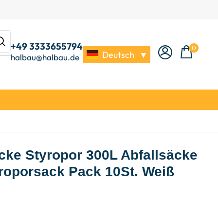
+49 3333655794
0
Deutsch
▼
halbau@halbau.de
ke Styropor 300L Abfallsäcke
oporsack Pack 10St. Weiß