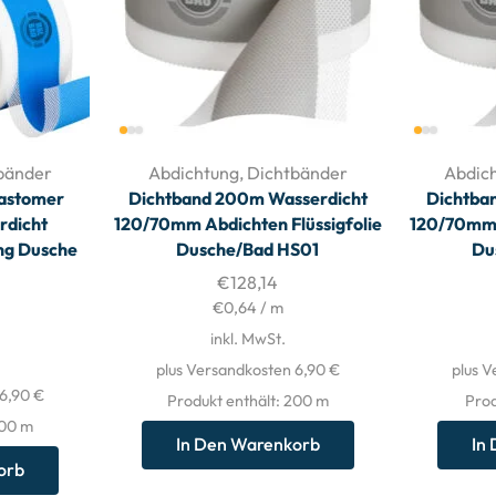
bänder
Abdichtung
,
Dichtbänder
Abdic
astomer
Dichtband 200m Wasserdicht
Dichtba
rdicht
120/70mm Abdichten Flüssigfolie
120/70mm A
ung Dusche
Dusche/Bad HS01
Du
€
128,14
€
0,64
/
m
inkl. MwSt.
plus Versandkosten 6,90 €
plus V
 6,90 €
Produkt enthält: 200
m
Prod
200
m
In Den Warenkorb
In
orb