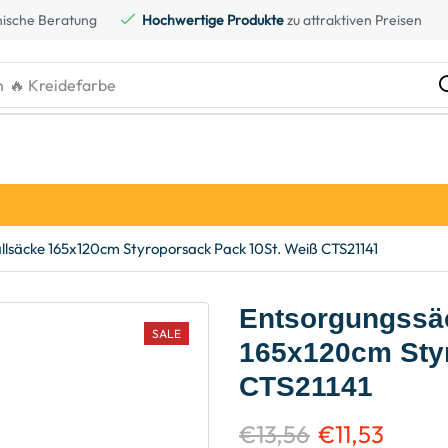
ische Beratung
Hochwertige Produkte
zu attraktiven Preisen
h
🔥 Kreidefarbe
lsäcke 165x120cm Styroporsack Pack 10St. Weiß CTS21141
Entsorgungssäc
SALE
165x120cm Styr
CTS21141
€
13,56
€
11,53