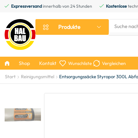
Expressversand
innerhalb von 24 Stunden
Kostenlose
techn
Suche nac
Produkte
Shop
Kontakt
Wunschliste
Vergleichen
Start
Reinigungsmittel
Entsorgungssäcke Styropor 300L Abfal