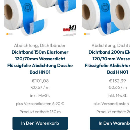
Abdichtung
,
Dichtbänder
Abdichtung
,
Dicht
Dichtband 150m Elastomer
Dichtband 200m El
120/70mm Wasserdicht
120/70mm Wasse
Flüssigfolie Abdichtung Dusche
Flüssigfolie Abdicht
Bad HN01
Bad HN01
€
101,08
€
132,39
€
0,67
/
m
€
0,66
/
m
inkl. MwSt.
inkl. MwSt.
plus Versandkosten 6,90 €
plus Versandkosten
Produkt enthält: 150
m
Produkt enthält: 
In Den Warenkorb
In Den Warenk