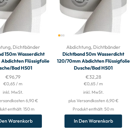
htung
,
Dichtbänder
Abdichtung
,
Dichtbänder
nd 150m Wasserdicht
Dichtband 50m Wasserdicht
bdichten Flüssigfolie
120/70mm Abdichten Flüssigfolie
sche/Bad HS01
Dusche/Bad HS01
€
96,79
€
32,28
€
0,65
/
m
€
0,65
/
m
inkl. MwSt.
inkl. MwSt.
ersandkosten 6,90 €
plus Versandkosten 6,90 €
ukt enthält: 150
m
Produkt enthält: 50
m
 Den Warenkorb
In Den Warenkorb